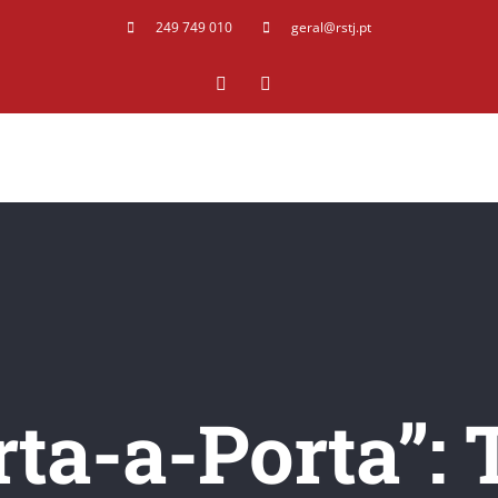
249 749 010
geral@rstj.pt
Facebook
YouTube
ta-a-Porta”: