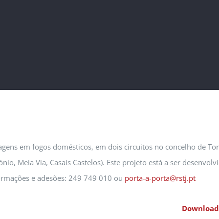
agens em fogos domésticos, em dois circuitos no concelho de Torr
nio, Meia Via, Casais Castelos). Este projeto está a ser desenvol
ormações e adesões: 249 749 010 ou
porta-a-porta@rstj.pt
Download