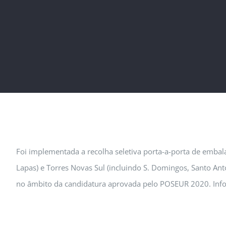
Foi implementada a recolha seletiva porta-a-porta de embal
Lapas) e Torres Novas Sul (incluindo S. Domingos, Santo Antó
no âmbito da candidatura aprovada pelo POSEUR 2020. Inf