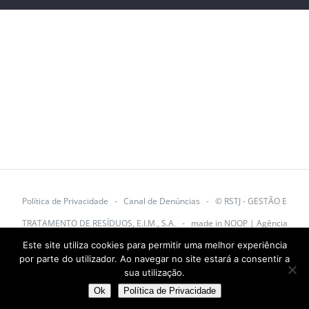
Política de Privacidade
-
Canal de Denúncias
-
© RSTJ - GESTÃO E
TRATAMENTO DE RESÍDUOS, E.I.M., S.A.
- made in
NOOP | Agência
Este site utiliza cookies para permitir uma melhor experiência
Digital
por parte do utilizador. Ao navegar no site estará a consentir a
sua utilização.
Facebook
YouTube
Ok
Política de Privacidade