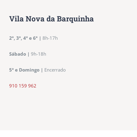
Vila Nova da Barquinha
2ª, 3ª, 4ª e 6ª
|
8h-17h
Sábado
|
9h-18h
5ª e Domingo
|
Encerrado
910 159 962