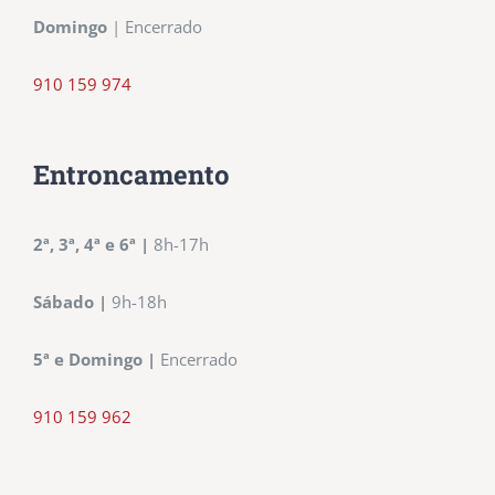
Domingo
| Encerrado
910 159 974
Entroncamento
2ª, 3ª, 4ª e 6ª
|
8h-17h
Sábado
|
9h-18h
5ª e Domingo
|
Encerrado
910 159 962