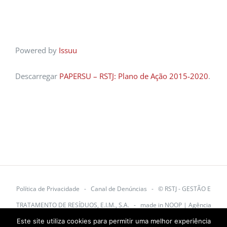
Powered by
Issuu
Descarregar
PAPERSU – RSTJ: Plano de Ação 2015-2020
.
Política de Privacidade
-
Canal de Denúncias
-
© RSTJ - GESTÃO E
TRATAMENTO DE RESÍDUOS, E.I.M., S.A.
- made in
NOOP | Agência
Este site utiliza cookies para permitir uma melhor experiência
Digital