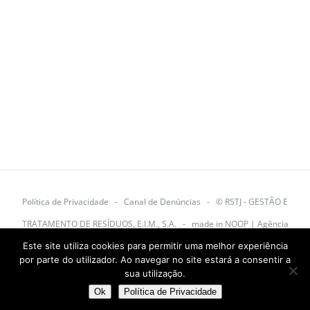
Política de Privacidade
-
Canal de Denúncias
-
© RSTJ - GESTÃO E
TRATAMENTO DE RESÍDUOS, E.I.M., S.A.
- made in
NOOP | Agência
Este site utiliza cookies para permitir uma melhor experiência
Digital
por parte do utilizador. Ao navegar no site estará a consentir a
sua utilização.
Facebook
YouTube
Ok
Política de Privacidade