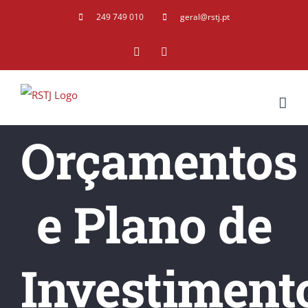
Skip
249 749 010
geral@rstj.pt
to
Facebook
YouTube
content
Orçamentos
e Plano de
Investiment