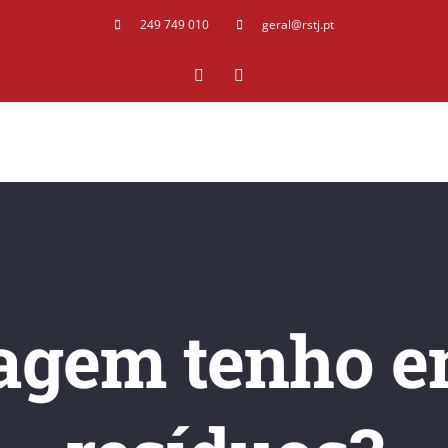
249 749 010
geral@rstj.pt
Facebook
YouTube
agem tenho e