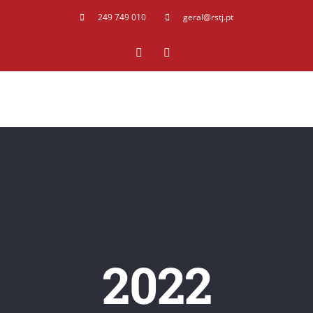
249 749 010
geral@rstj.pt
Facebook
YouTube
2022